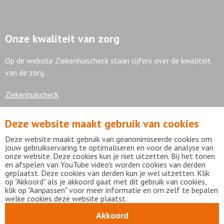
Onze kwaliteit van zorg
Op de website Ziekenhuischeck staan cijfers over de kwaliteit
van de zorg.
Ziekenhuischeck
Deze website maakt gebruik van cookies
7,9
Deze website maakt gebruik van geanonimiseerde cookies om
jouw gebruikservaring te optimaliseren en voor de analyse van
onze website. Deze cookies kun je niet uitzetten. Bij het tonen
en afspelen van YouTube video's worden cookies van derden
geplaatst. Deze cookies van derden kun je wel uitzetten. Klik
Bekijk alle waarderingen
op "Akkoord" als je akkoord gaat met dit gebruik van cookies,
klik op "Aanpassen" voor meer informatie en om zelf te bepalen
welke cookies deze website plaatst.
Akkoord