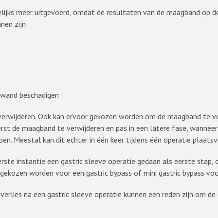
ijks meer uitgevoerd, omdat de resultaten van de maagband op de 
nen zijn:
gwand beschadigen
verwijderen. Ook kan ervoor gekozen worden om de maagband te ve
erst de maagband te verwijderen en pas in een latere fase, wannee
oen. Meestal kan dit echter in één keer tijdens één operatie plaatsv
rste instantie een gastric sleeve operatie gedaan als eerste stap,
ekozen worden voor een gastric bypass of mini gastric bypass voor
lies na een gastric sleeve operatie kunnen een reden zijn om de g