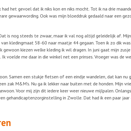
k had het gevoel dat ik niks kon en niks mocht. Tot ik na drie maand
 rare gewaarwording. Ook was mijn bloeddruk gedaald naar een gezo
at is nog steeds te zwaar, maar ik val nog altijd geleidelijk af. Mij
ben van kledingmaat 58-60 naar maatje 44 gegaan. Toen ik zo dik was,
ik gewoon kiezen welke kleding ik wil dragen. In juni gaat mijn zusj
t. Ik voelde me daar in die winkel net een prinses. Vroeger was de 
zoon. Samen een stukje fietsen of een eindje wandelen, dat kan nu g
 een zak M&M’s. Nu ga ik lekker naar buiten met de honden. Mijn vr
gewoon. Voor mij zijn dit iedere keer weer nieuwe mijlpalen. Onlang
en gehandicaptenzorginstelling in Zwolle. Dat had ik een paar jaar
ren