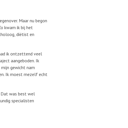
 tegenover. Maar nu begon
Zo kwam ik bij het
holoog, diëtist en
had ik ontzettend veel
raject aangeboden. Ik
n mijn gewicht nam
sen. Ik moest mezelf echt
. Dat was best wel
kundig specialisten