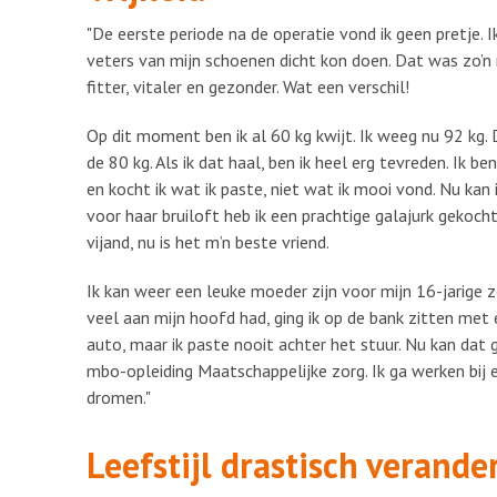
"De eerste periode na de operatie vond ik geen pretje. I
veters van mijn schoenen dicht kon doen. Dat was zo’n
fitter, vitaler en gezonder. Wat een verschil!
Op dit moment ben ik al 60 kg kwijt. Ik weeg nu 92 kg. D
de 80 kg. Als ik dat haal, ben ik heel erg tevreden. Ik 
en kocht ik wat ik paste, niet wat ik mooi vond. Nu kan 
voor haar bruiloft heb ik een prachtige galajurk gekoch
vijand, nu is het m’n beste vriend.
Ik kan weer een leuke moeder zijn voor mijn 16-jarige 
veel aan mijn hoofd had, ging ik op de bank zitten met
auto, maar ik paste nooit achter het stuur. Nu kan dat 
mbo-opleiding Maatschappelijke zorg. Ik ga werken bij e
dromen."
Leefstijl drastisch verande