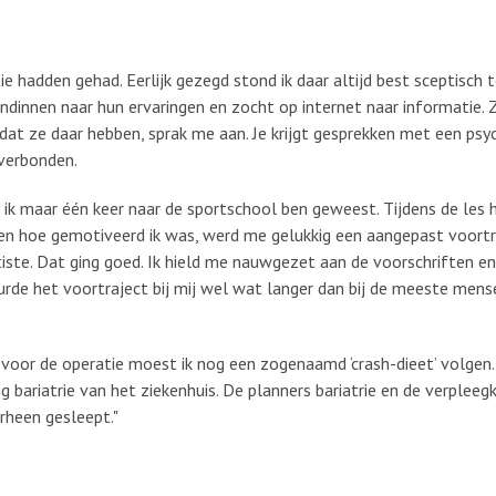
e hadden gehad. Eerlijk gezegd stond ik daar altijd best sceptisch
iendinnen naar hun ervaringen en zocht op internet naar informatie. 
 dat ze daar hebben, sprak me aan. Je krijgt gesprekken met een psyc
 verbonden.
t ik maar één keer naar de sportschool ben geweest. Tijdens de les 
zien hoe gemotiveerd ik was, werd me gelukkig een aangepast voort
iste. Dat ging goed. Ik hield me nauwgezet aan de voorschriften e
urde het voortraject bij mij wel wat langer dan bij de meeste men
 voor de operatie moest ik nog een zogenaamd ‘crash-dieet’ volgen
ng bariatrie van het ziekenhuis. De planners bariatrie en de verpleeg
orheen gesleept."