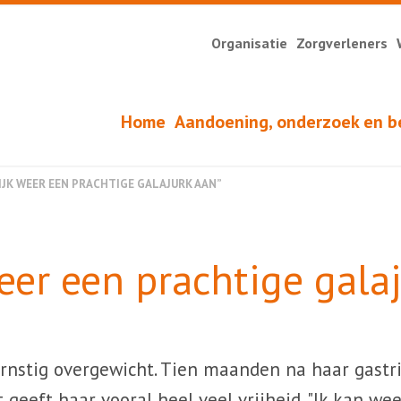
Organisatie
Zorgverleners
Home
Aandoening, onderzoek en b
LIJK WEER EEN PRACHTIGE GALAJURK AAN”
weer een prachtige gala
rnstig overgewicht. Tien maanden na haar gastri
t geeft haar vooral heel veel vrijheid. "Ik kan we