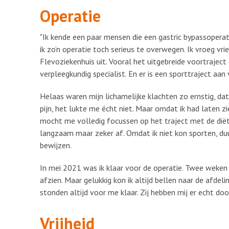
Operatie
"Ik kende een paar mensen die een gastric bypassoperati
ik zo’n operatie toch serieus te overwegen. Ik vroeg vr
Flevoziekenhuis uit. Vooral het uitgebreide voortraject
verpleegkundig specialist. En er is een sporttraject aan
Helaas waren mijn lichamelijke klachten zo ernstig, da
pijn, het lukte me écht niet. Maar omdat ik had laten 
mocht me volledig focussen op het traject met de diët
langzaam maar zeker af. Omdat ik niet kon sporten, du
bewijzen.
In mei 2021 was ik klaar voor de operatie. Twee weken
afzien. Maar gelukkig kon ik altijd bellen naar de afdeli
stonden altijd voor me klaar. Zij hebben mij er echt do
Vrijheid