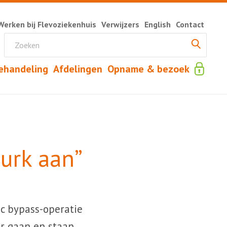
Werken bij Flevoziekenhuis
Verwijzers
English
Contact
ehandeling
Afdelingen
Opname & bezoek
jurk aan”
c bypass-operatie
er gaan en staan