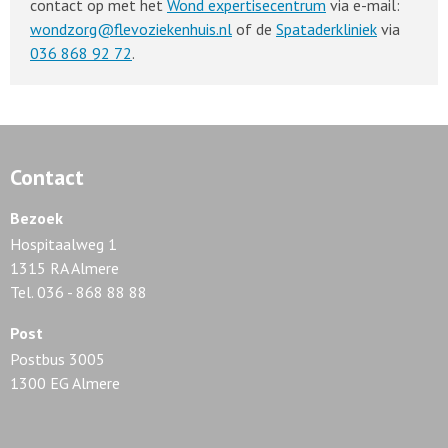
contact op met het
Wond expertisecentrum
via e-mail:
wondzorg@flevoziekenhuis.nl
of de
Spataderkliniek
via
036 868 92 72
.
Contact
Bezoek
Hospitaalweg 1
1315 RA Almere
Tel. 036 - 868 88 88
Post
Postbus 3005
1300 EG Almere