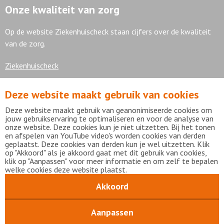
Onze kwaliteit van zorg
Op de website Ziekenhuischeck staan cijfers over de kwaliteit
van de zorg.
Ziekenhuischeck
Deze website maakt gebruik van cookies
7,9
Deze website maakt gebruik van geanonimiseerde cookies om
jouw gebruikservaring te optimaliseren en voor de analyse van
onze website. Deze cookies kun je niet uitzetten. Bij het tonen
en afspelen van YouTube video's worden cookies van derden
geplaatst. Deze cookies van derden kun je wel uitzetten. Klik
Bekijk alle waarderingen
op "Akkoord" als je akkoord gaat met dit gebruik van cookies,
klik op "Aanpassen" voor meer informatie en om zelf te bepalen
welke cookies deze website plaatst.
Akkoord
Disclaimer
Privacy statement
mijnFlevoziekenhuis
Copyright Flevoziekenhuis 2026
Aanpassen