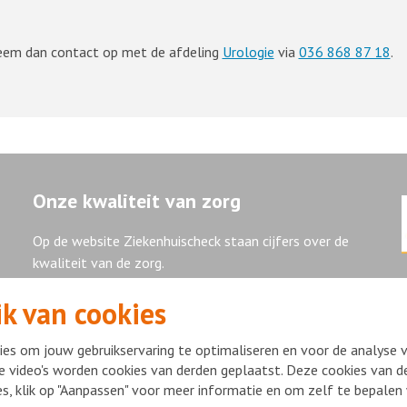
Neem dan contact op met de afdeling
Urologie
via
036 868 87 18
.
Onze kwaliteit van zorg
Op de website Ziekenhuischeck staan cijfers over de
kwaliteit van de zorg.
k van cookies
Ziekenhuischeck
es om jouw gebruikservaring te optimaliseren en voor de analyse 
e video's worden cookies van derden geplaatst. Deze cookies van de
ies, klik op "Aanpassen" voor meer informatie en om zelf te bepale
ight Flevoziekenhuis 2026