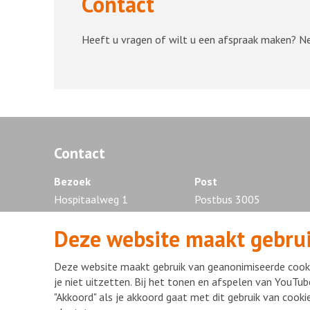
Contact
Heeft u vragen of wilt u een afspraak maken? 
Contact
Bezoek
Post
Hospitaalweg 1
Postbus 3005
1315 RA Almere
1300 EG Almere
Deze website maakt gebrui
Tel. 036 - 868 88 88
Deze website maakt gebruik van geanonimiseerde cooki
je niet uitzetten. Bij het tonen en afspelen van YouTub
"Akkoord" als je akkoord gaat met dit gebruik van cook
Disclaimer
Privacy statement
mijnFlevoziekenhuis
Copyr