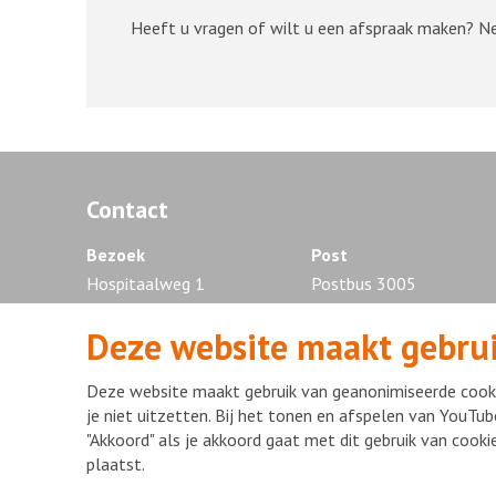
Heeft u vragen of wilt u een afspraak maken? 
Contact
Bezoek
Post
Hospitaalweg 1
Postbus 3005
1315 RA Almere
1300 EG Almere
Deze website maakt gebrui
Tel. 036 - 868 88 88
Deze website maakt gebruik van geanonimiseerde cooki
je niet uitzetten. Bij het tonen en afspelen van YouTub
"Akkoord" als je akkoord gaat met dit gebruik van cook
Disclaimer
Privacy statement
mijnFlevoziekenhuis
Copyr
plaatst.