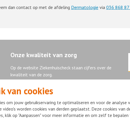
Neem dan contact op met de afdeling
Dermatologie
via
036 868 87
Onze kwaliteit van zorg
Op de website Ziekenhuischeck staan cijfers over de
kwaliteit van de zorg.
k van cookies
Ziekenhuischeck
es om jouw gebruikservaring te optimaliseren en voor de analyse 
e video's worden cookies van derden geplaatst. Deze cookies van de
ies, klik op "Aanpassen" voor meer informatie en om zelf te bepale
ight Flevoziekenhuis 2026