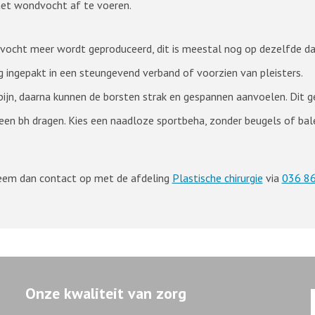
 het wondvocht af te voeren.
n vocht meer wordt geproduceerd, dit is meestal nog op dezelfde da
g ingepakt in een steungevend verband of voorzien van pleisters.
ijn, daarna kunnen de borsten strak en gespannen aanvoelen. Dit ge
en bh dragen. Kies een naadloze sportbeha, zonder beugels of balei
Neem dan contact op met de afdeling
Plastische chirurgie
via
036 86
Onze kwaliteit van zorg