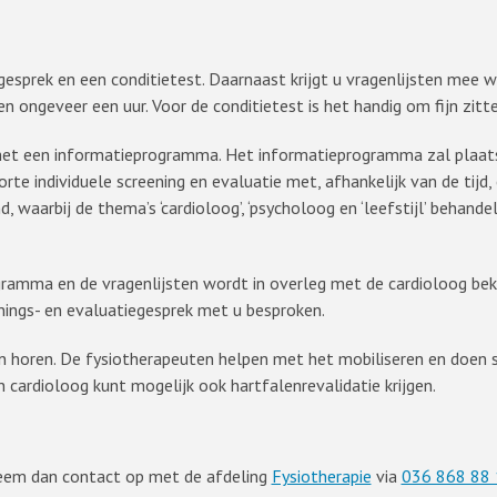
esprek en een conditietest. Daarnaast krijgt u vragenlijsten mee
n ongeveer een uur. Voor de conditietest is het handig om fijn zit
 met een informatieprogramma. Het informatieprogramma zal plaats
korte individuele screening en evaluatie met, afhankelijk van de tijd
, waarbij de thema’s ‘cardioloog’, ‘psycholoog en ‘leefstijl’ behan
ogramma en de vragenlijsten wordt in overleg met de cardioloog be
enings- en evaluatiegesprek met u besproken.
en horen. De fysiotherapeuten helpen met het mobiliseren en doen
cardioloog kunt mogelijk ook hartfalenrevalidatie krijgen.
Neem dan contact op met de afdeling
Fysiotherapie
via
036 868 88 