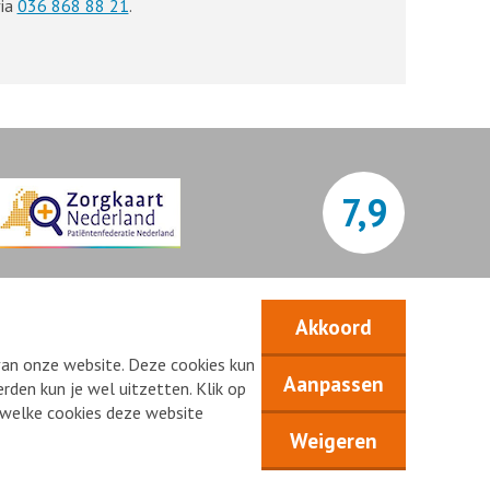
ia
036 868 88 21
.
7,9
Bekijk alle waarderingen
Akkoord
van onze website. Deze cookies kun
Aanpassen
rden kun je wel uitzetten. Klik op
n welke cookies deze website
Weigeren