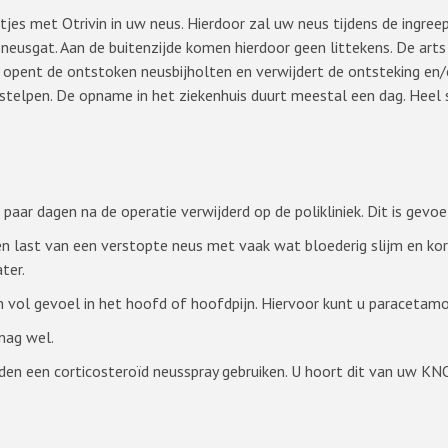
atjes met Otrivin in uw neus. Hierdoor zal uw neus tijdens de ingr
neusgat. Aan de buitenzijde komen hierdoor geen littekens. De arts g
opent de ontstoken neusbijholten en verwijdert de ontsteking en/of 
lpen. De opname in het ziekenhuis duurt meestal een dag. Heel som
aar dagen na de operatie verwijderd op de polikliniek. Dit is gevoel
en last van een verstopte neus met vaak wat bloederig slijm en ko
ter.
vol gevoel in het hoofd of hoofdpijn. Hiervoor kunt u paracetamo
mag wel.
n een corticosteroïd neusspray gebruiken. U hoort dit van uw KNO