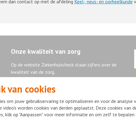
Neem dan contact op met de afdeling
Keel-, neus- en oorheelkunde
v
Onze kwaliteit van zorg
Op de website Ziekenhuischeck staan cijfers over de
kwaliteit van de zorg.
k van cookies
Ziekenhuischeck
es om jouw gebruikservaring te optimaliseren en voor de analyse 
e video's worden cookies van derden geplaatst. Deze cookies van de
ies, klik op "Aanpassen" voor meer informatie en om zelf te bepale
ight Flevoziekenhuis 2026