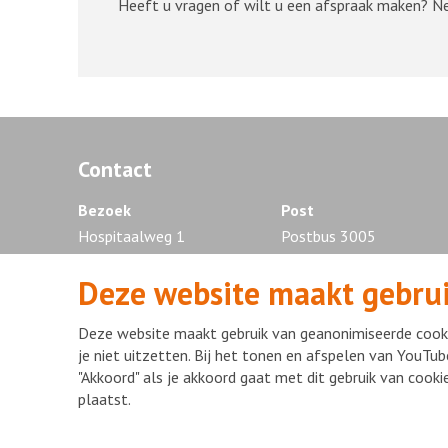
Heeft u vragen of wilt u een afspraak maken? 
Contact
Bezoek
Post
Hospitaalweg 1
Postbus 3005
1315 RA Almere
1300 EG Almere
Deze website maakt gebrui
Tel. 036 - 868 88 88
Deze website maakt gebruik van geanonimiseerde cooki
je niet uitzetten. Bij het tonen en afspelen van YouTub
"Akkoord" als je akkoord gaat met dit gebruik van cook
Disclaimer
Privacy statement
mijnFlevoziekenhuis
Copyr
plaatst.