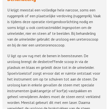
U krijgt meestal een volledige hele narcose, soms een
ruggenprik of een plaatselijke verdoving (ruggenprik). Vaak
is tijdens deze operatie röntgendoorlichting nodig en
soms krijgt u ook contrastmiddel ingespoten om de
urineleider, nier en steen af te beelden. Bij behandeling
van de urineleider gebruikt de uroloog een ureteroscoop
en bij de nier een ureterorenoscoop.
U ligt op uw rug met de benen in beensteunen. De
uroloog brengt de desbetreffende scoop in via de
plasbuis en blaas en geleidt deze tot in de urineleider.
Spoelvloeistof zorgt ervoor dat er ruimte ontstaat voor
het instrument om op te schuiven tot aan de steen. De
uroloog kan in enkele gevallen de steen met speciale
instrumenten (paktangetje of korfje) vastpakken en
geheel verwijderen. Anders moet de steen eerst verkleind
worden. Meestal gebeurt dit met een laser. Daarna
verwijdert de uroloog de brokstukken van de steen.