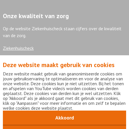
Onze kwaliteit van zorg
Op de website Ziekenhuischeck staan cijfers over de kwaliteit
van de zorg.
Ziekenhuischeck
Deze website maakt gebruik van cookies
7,9
Deze website maakt gebruik van geanonimiseerde cookies om
jouw gebruikservaring te optimaliseren en voor de analyse van
onze website. Deze cookies kun je niet uitzetten. Bij het tonen
en afspelen van YouTube video's worden cookies van derden
geplaatst. Deze cookies van derden kun je wel uitzetten. Klik
Bekijk alle waarderingen
op "Akkoord" als je akkoord gaat met dit gebruik van cookies,
klik op "Aanpassen" voor meer informatie en om zelf te bepalen
welke cookies deze website plaatst.
Akkoord
Disclaimer
Privacy statement
mijnFlevoziekenhuis