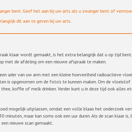
nger bent. Geef het aan bij uw arts als u zwanger bent of vermoed 
angrijk dit aan te geven bij uw arts.
ak klaar wordt gemaakt, is het extra belangrijk dat u op tijd bent.
op met de afdeling om een nieuwe afspraak te maken.
 in een ader van uw arm met een kleine hoeveelheid radioactieve vlo
tten is opgenomen om de foto’s te kunnen maken. Om de vloeistof 
thee, koffie of melk drinken. Verder kunt u in deze tijd ook alles ete
ed mogelijk uitplassen, omdat een volle blaas het onderzoek verst
 minuten, maar kan soms ook een uur duren. Als de scan klaar is, 
en een nieuwe scan gemaakt.