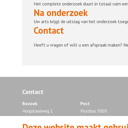
Het complete onderzoek duurt in totaal ruim een
Na onderzoek
Uw arts krijgt de uitslag van het onderzoek toeg
Contact
Heeft u vragen of wilt u een afspraak maken? 
Contact
Bezoek
Post
Hospitaalweg 1
Postbus 3005
1315 RA Almere
1300 EG Almere
Deze website maakt gebrui
Tel. 036 - 868 88 88