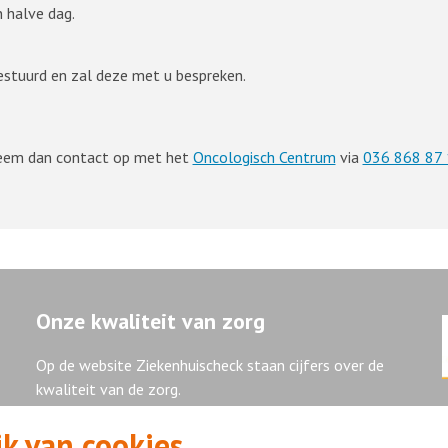
 halve dag.
estuurd en zal deze met u bespreken.
Neem dan contact op met het
Oncologisch Centrum
via
036 868 87 
Onze kwaliteit van zorg
Op de website Ziekenhuischeck staan cijfers over de
kwaliteit van de zorg.
k van cookies
Ziekenhuischeck