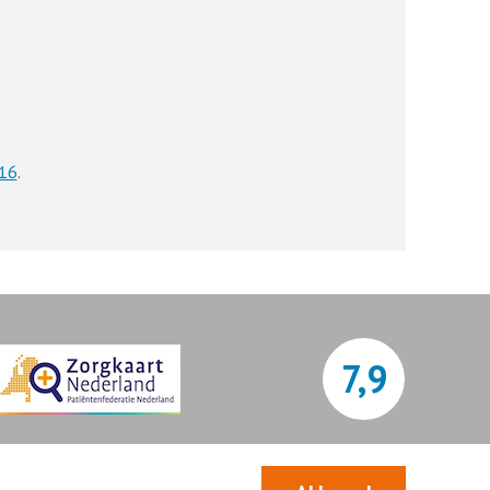
16
.
7,9
Bekijk alle waarderingen