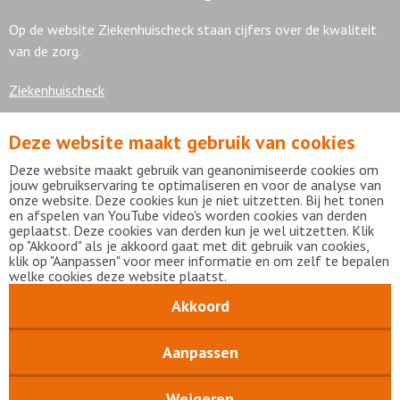
Op de website Ziekenhuischeck staan cijfers over de kwaliteit
van de zorg.
Ziekenhuischeck
Deze website maakt gebruik van cookies
7,9
Deze website maakt gebruik van geanonimiseerde cookies om
jouw gebruikservaring te optimaliseren en voor de analyse van
onze website. Deze cookies kun je niet uitzetten. Bij het tonen
en afspelen van YouTube video's worden cookies van derden
geplaatst. Deze cookies van derden kun je wel uitzetten. Klik
Bekijk alle waarderingen
op "Akkoord" als je akkoord gaat met dit gebruik van cookies,
klik op "Aanpassen" voor meer informatie en om zelf te bepalen
welke cookies deze website plaatst.
Akkoord
Disclaimer
Privacy statement
mijnFlevoziekenhuis
Copyright Flevoziekenhuis 2026
Aanpassen
Weigeren