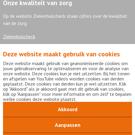
Onze kwaliteit van zorg
Op de website Ziekenhuischeck staan cijfers over de kwaliteit
van de zorg.
Ziekenhuischeck
Deze website maakt gebruik van cookies
7,9
Deze website maakt gebruik van geanonimiseerde cookies om
jouw gebruikservaring te optimaliseren en voor de analyse van
onze website. Deze cookies kun je niet uitzetten. Bij het tonen
en afspelen van YouTube video's worden cookies van derden
geplaatst. Deze cookies van derden kun je wel uitzetten. Klik
Bekijk alle waarderingen
op "Akkoord" als je akkoord gaat met dit gebruik van cookies,
klik op "Aanpassen" voor meer informatie en om zelf te bepalen
welke cookies deze website plaatst.
Akkoord
Disclaimer
Privacy statement
mijnFlevoziekenhuis
Copyright Flevoziekenhuis 2026
Aanpassen