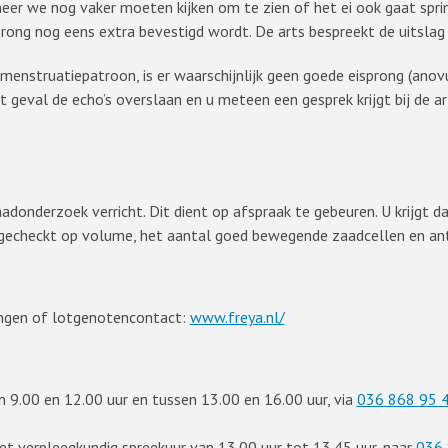
r we nog vaker moeten kijken om te zien of het ei ook gaat spring
prong nog eens extra bevestigd wordt. De arts bespreekt de uitslag
 menstruatiepatroon, is er waarschijnlijk geen goede eisprong (ano
t geval de echo’s overslaan en u meteen een gesprek krijgt bij de a
donderzoek verricht. Dit dient op afspraak te gebeuren. U krijgt 
 gecheckt op volume, het aantal goed bewegende zaadcellen en ant
ingen of lotgenotencontact:
www.freya.nl/
n 9.00 en 12.00 uur en tussen 13.00 en 16.00 uur, via
036 868 95 
het verpleegkundig spreekuur van 13.00 uur tot 13.45 uur, naar
036 