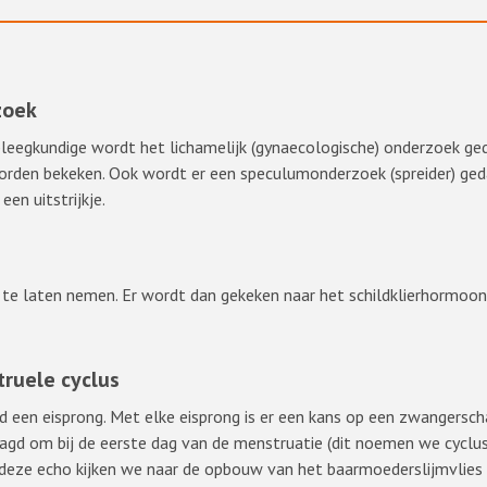
zoek
erpleegkundige wordt het lichamelijk (gynaecologische) onderzoek ge
worden bekeken. Ook wordt er een speculumonderzoek (spreider) ge
n uitstrijkje.
 te laten nemen. Er wordt dan gekeken naar het schildklierhormoo
ruele cyclus
ltijd een eisprong. Met elke eisprong is er een kans op een zwangers
aagd om bij de eerste dag van de menstruatie (dit noemen we cyclu
 deze echo kijken we naar de opbouw van het baarmoederslijmvlies en