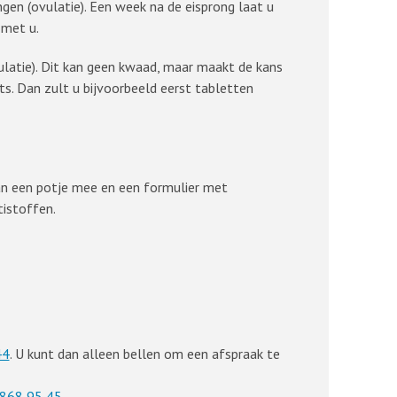
en (ovulatie). Een week na de eisprong laat u
 met u.
vulatie). Dit kan geen kwaad, maar maakt de kans
rts. Dan zult u bijvoorbeeld eerst tabletten
dan een potje mee en een formulier met
istoffen.
44
. U kunt dan alleen bellen om een afspraak te
868 95 45
.