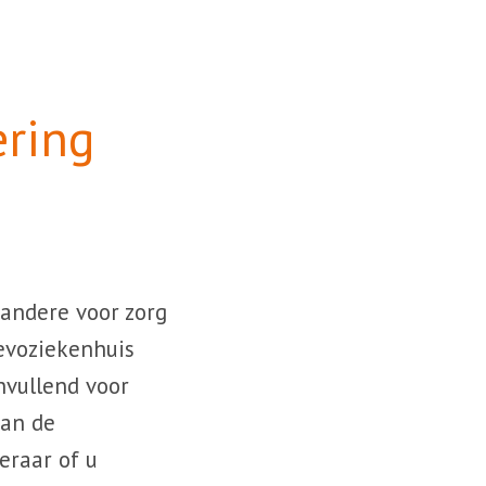
ering
 andere voor zorg
evoziekenhuis
anvullend voor
van de
eraar of u