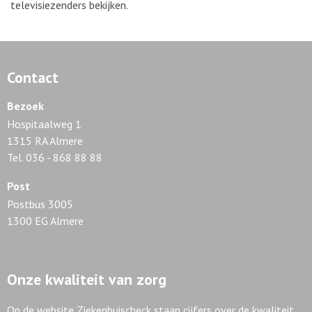
televisiezenders bekijken.
Contact
Bezoek
Hospitaalweg 1
1315 RA Almere
Tel. 036 - 868 88 88
Post
Postbus 3005
1300 EG Almere
Onze kwaliteit van zorg
Op de website Ziekenhuischeck staan cijfers over de kwaliteit