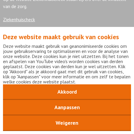
van de zorg.
Ziekenhuischeck
Deze website maakt gebruik van cookies
7,9
Deze website maakt gebruik van geanonimiseerde cookies om
jouw gebruikservaring te optimaliseren en voor de analyse van
onze website. Deze cookies kun je niet uitzetten. Bij het tonen
en afspelen van YouTube video's worden cookies van derden
geplaatst. Deze cookies van derden kun je wel uitzetten. Klik
Bekijk alle waarderingen
op "Akkoord" als je akkoord gaat met dit gebruik van cookies,
klik op "Aanpassen" voor meer informatie en om zelf te bepalen
welke cookies deze website plaatst.
Akkoord
Disclaimer
Privacy statement
mijnFlevoziekenhuis
Copyright Flevoziekenhuis 2026
Aanpassen
Weigeren