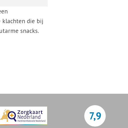
een
 klachten die bij
outarme snacks.
7,9