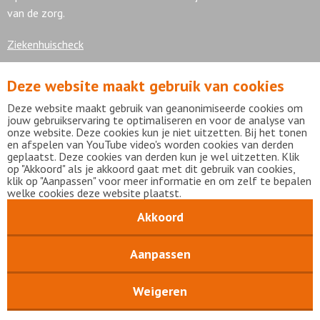
van de zorg.
Ziekenhuischeck
Deze website maakt gebruik van cookies
7,9
Deze website maakt gebruik van geanonimiseerde cookies om
jouw gebruikservaring te optimaliseren en voor de analyse van
onze website. Deze cookies kun je niet uitzetten. Bij het tonen
en afspelen van YouTube video's worden cookies van derden
geplaatst. Deze cookies van derden kun je wel uitzetten. Klik
Bekijk alle waarderingen
op "Akkoord" als je akkoord gaat met dit gebruik van cookies,
klik op "Aanpassen" voor meer informatie en om zelf te bepalen
welke cookies deze website plaatst.
Akkoord
Disclaimer
Privacy statement
mijnFlevoziekenhuis
Copyright Flevoziekenhuis 2026
Aanpassen
Weigeren