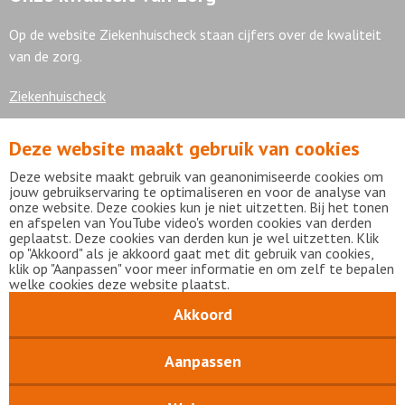
Op de website Ziekenhuischeck staan cijfers over de kwaliteit
van de zorg.
Ziekenhuischeck
Deze website maakt gebruik van cookies
7,9
Deze website maakt gebruik van geanonimiseerde cookies om
jouw gebruikservaring te optimaliseren en voor de analyse van
onze website. Deze cookies kun je niet uitzetten. Bij het tonen
en afspelen van YouTube video's worden cookies van derden
geplaatst. Deze cookies van derden kun je wel uitzetten. Klik
Bekijk alle waarderingen
op "Akkoord" als je akkoord gaat met dit gebruik van cookies,
klik op "Aanpassen" voor meer informatie en om zelf te bepalen
welke cookies deze website plaatst.
Akkoord
Disclaimer
Privacy statement
mijnFlevoziekenhuis
Copyright Flevoziekenhuis 2026
Aanpassen