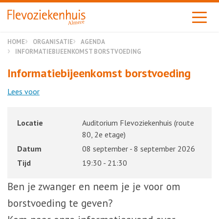
Almere
HOME
ORGANISATIE
AGENDA
INFORMATIE­BIJ­EEN­KOMST BORSTVOEDING
Informatie­bij­een­komst borstvoeding
Lees voor
Locatie
Auditorium Flevoziekenhuis (route
80, 2e etage)
Datum
08 september - 8 september 2026
Tijd
19:30 - 21:30
Ben je zwanger en neem je je voor om
borstvoeding te geven?