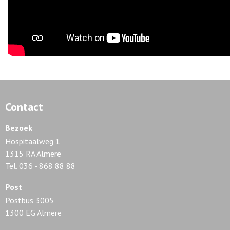
Contact
Bezoek
Hospitaalweg 1
1315 RA Almere
Tel. 036 - 868 88 88
Post
Postbus 3005
1300 EG Almere