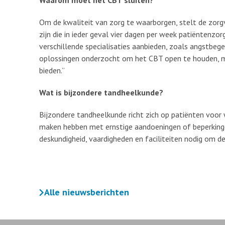
Waarom moet het CBT sluiten?
Om de kwaliteit van zorg te waarborgen, stelt de zorgve
zijn die in ieder geval vier dagen per week patiënten
verschillende specialisaties aanbieden, zoals angstbeg
oplossingen onderzocht om het CBT open te houden, ma
bieden.”
Wat is bijzondere tandheelkunde?
Bijzondere tandheelkunde richt zich op patiënten voor wi
maken hebben met ernstige aandoeningen of beperkingen 
deskundigheid, vaardigheden en faciliteiten nodig om 
Alle nieuwsberichten