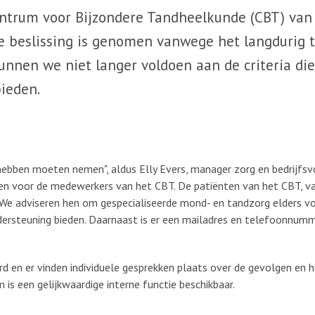
entrum voor Bijzondere Tandheelkunde (CBT) van
ke beslissing is genomen vanwege het langdurig 
unnen we niet langer voldoen aan de criteria die
bieden.
t hebben moeten nemen", aldus Elly Evers, manager zorg en bedrijfsvo
en voor de medewerkers van het CBT. De patiënten van het CBT, v
 We adviseren hen om gespecialiseerde mond- en tandzorg elders vo
ndersteuning bieden. Daarnaast is er een mailadres en telefoonnum
d en er vinden individuele gesprekken plaats over de gevolgen en 
 is een gelijkwaardige interne functie beschikbaar.