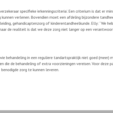
rzekeraar specifieke ‘erkenningscriteria’. Een criterium is dat er m
zorg kunnen verlenen. Bovendien moet een afdeling bijzondere tand
eleiding, gehandicaptenzorg of kinderentandheelkunde. Elly: “We he
ar de realiteit is dat we deze zorg niet langer op een verantwoo
e behandeling in een reguliere tandartspraktijk niet goed (meer) mo
die de behandeling of extra voorzieningen vereisen. Voor deze pat
de benodigde zorg te kunnen leveren.