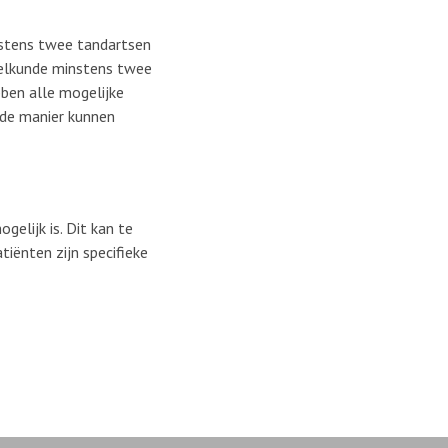
instens twee tandartsen
heelkunde minstens twee
bben alle mogelijke
rde manier kunnen
gelijk is. Dit kan te
iënten zijn specifieke