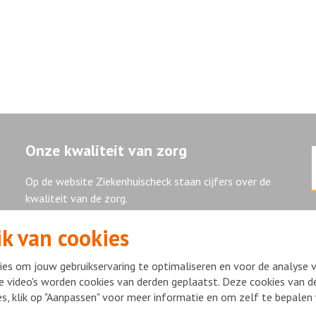
Onze kwaliteit van zorg
Op de website Ziekenhuischeck staan cijfers over de
kwaliteit van de zorg.
k van cookies
Ziekenhuischeck
es om jouw gebruikservaring te optimaliseren en voor de analyse 
e video's worden cookies van derden geplaatst. Deze cookies van de
ies, klik op "Aanpassen" voor meer informatie en om zelf te bepale
ight Flevoziekenhuis 2026