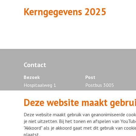
Kerngegevens 2025
Contact
Bezoek
Post
Hospitaalweg 1
Postbus 3005
1315 RA Almere
1300 EG Almere
Deze website maakt gebrui
Tel. 036 - 868 88 88
Deze website maakt gebruik van geanonimiseerde cooki
je niet uitzetten. Bij het tonen en afspelen van YouTub
"Akkoord" als je akkoord gaat met dit gebruik van cook
Disclaimer
Privacy statement
mijnFlevoziekenhuis
Copyr
plaatst.