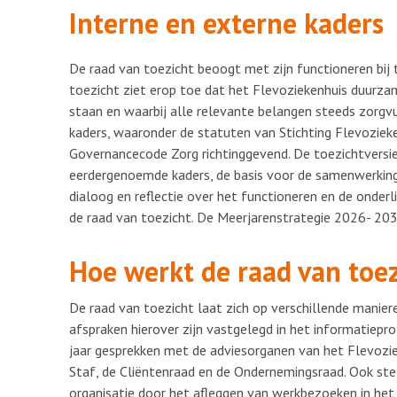
Interne en externe kaders
De raad van toezicht beoogt met zijn functioneren bij 
toezicht ziet erop toe dat het Flevoziekenhuis duurz
staan en waarbij alle relevante belangen steeds zorgv
kaders, waaronder de statuten van Stichting Flevozieke
Governancecode Zorg richtinggevend. De toezichtversie
eerdergenoemde kaders, de basis voor de samenwerking
dialoog en reflectie over het functioneren en de onder
de raad van toezicht. De Meerjarenstrategie 2026- 2030
Hoe werkt de raad van toe
De raad van toezicht laat zich op verschillende manier
afspraken hierover zijn vastgelegd in het informatiepr
jaar gesprekken met de adviesorganen van het Flevozie
Staf, de Cliëntenraad en de Ondernemingsraad. Ook ste
organisatie door het afleggen van werkbezoeken in het 