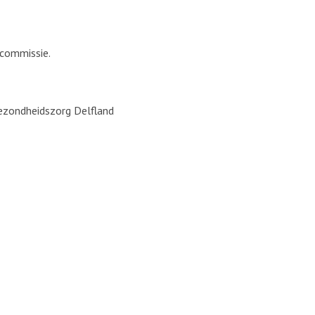
ecommissie.
Gezondheidszorg Delfland