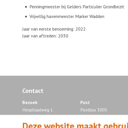
Penningmeester bij Gelders Particulier Grondbezit
Vrijwillig havenmeester Marker Wadden
Jaar van eerste benoeming: 2022
Jaar van aftreden: 2030
Contact
Bezoek
Post
Hospitaalweg 1
Postbus 3005
1315 RA Almere
1300 EG Almere
Deze website maakt gebrui
Tel. 036 - 868 88 88