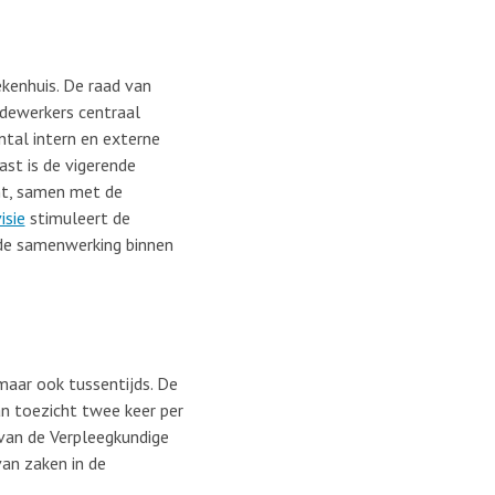
ekenhuis. De raad van
dewerkers centraal
tal intern en externe
ast is de vigerende
mt, samen met de
isie
stimuleert de
n de samenwerking binnen
maar ook tussentijds. De
an toezicht twee keer per
 van de Verpleegkundige
an zaken in de