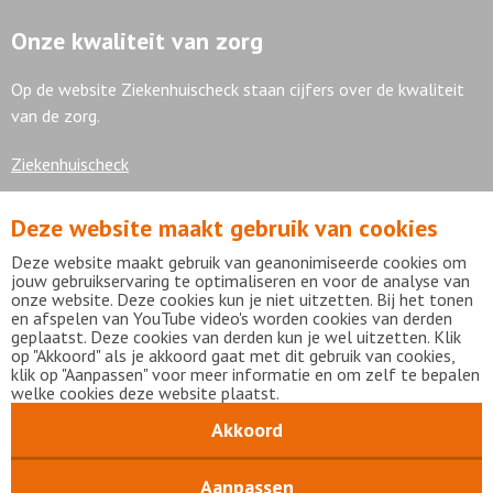
Onze kwaliteit van zorg
Op de website Ziekenhuischeck staan cijfers over de kwaliteit
van de zorg.
Ziekenhuischeck
Deze website maakt gebruik van cookies
7,9
Deze website maakt gebruik van geanonimiseerde cookies om
jouw gebruikservaring te optimaliseren en voor de analyse van
onze website. Deze cookies kun je niet uitzetten. Bij het tonen
en afspelen van YouTube video's worden cookies van derden
geplaatst. Deze cookies van derden kun je wel uitzetten. Klik
Bekijk alle waarderingen
op "Akkoord" als je akkoord gaat met dit gebruik van cookies,
klik op "Aanpassen" voor meer informatie en om zelf te bepalen
welke cookies deze website plaatst.
Akkoord
Disclaimer
Privacy statement
mijnFlevoziekenhuis
Copyright Flevoziekenhuis 2026
Aanpassen