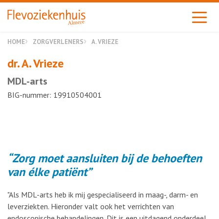
Almere
HOME
ZORGVERLENERS
A. VRIEZE
dr. A. Vrieze
MDL-arts
BIG-nummer: 19910504001
Zorg moet aansluiten bij de behoeften
van élke patiënt
"Als MDL-arts heb ik mij gespecialiseerd in maag-, darm- en
leverziekten. Hieronder valt ook het verrichten van
endoscopische behandelingen. Dit is een uitdagend onderdeel