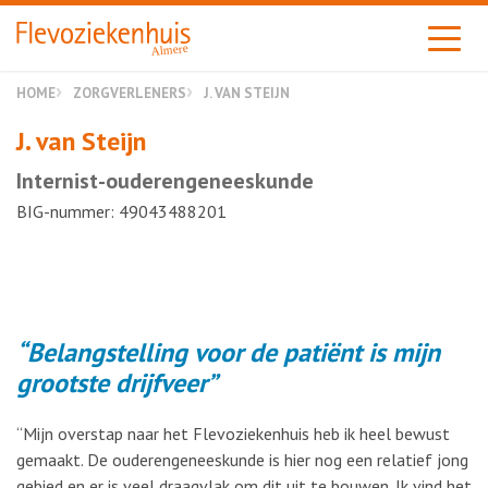
Almere
HOME
ZORGVERLENERS
J. VAN STEIJN
J. van Steijn
Internist-ouderengeneeskunde
BIG-nummer: 49043488201
Belangstelling voor de patiënt is mijn
grootste drijfveer
“Mijn overstap naar het Flevoziekenhuis heb ik heel bewust
gemaakt. De ouderengeneeskunde is hier nog een relatief jong
gebied en er is veel draagvlak om dit uit te bouwen. Ik vind het