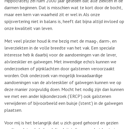
Hippocrates) zei ruim 2000 jaar geleden dat alle ziekten in de
darmen beginnen. Dat is misschien wat te kort door de bocht,
maar een kern van waarheid zit er wel in. Als onze
spijsvertering niet in balans is, heeft dat bijna altijd invloed op
onze kwaliteit van leven.
Met veel plezier houd ik me bezig met de maag-, darm-, en
leverziekten in de volle breedte van het vak. Een speciale
interesse heb ik daarbij voor de aandoeningen van de lever,
alvleesklier en galwegen. Met inwendige echo’s kunnen we
onderzoeken of pijnklachten door galstenen veroorzaakt
worden. Ook onderzoek van mogelijk kwaadaardige
aandoeningen van de alvleesklier of galwegen kunnen we op
deze manier zorgvuldig doen. Mocht het nodig zijn dan kunnen
we met een ander kijkonderzoek (‘ERCP’) ook galstenen
verwijderen of bijvoorbeeld een buisje (‘stent’) in de galwegen
plaatsen.
Voor mij is het belangrijk dat u zich goed gehoord en gezien