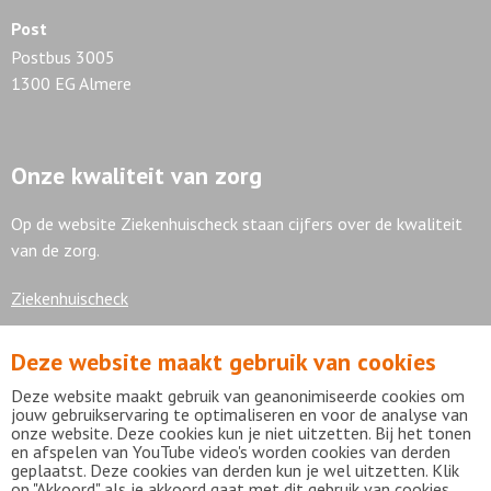
Post
Postbus 3005
1300 EG Almere
Onze kwaliteit van zorg
Op de website Ziekenhuischeck staan cijfers over de kwaliteit
van de zorg.
Ziekenhuischeck
Deze website maakt gebruik van cookies
7,9
Deze website maakt gebruik van geanonimiseerde cookies om
jouw gebruikservaring te optimaliseren en voor de analyse van
onze website. Deze cookies kun je niet uitzetten. Bij het tonen
en afspelen van YouTube video's worden cookies van derden
geplaatst. Deze cookies van derden kun je wel uitzetten. Klik
Bekijk alle waarderingen
op "Akkoord" als je akkoord gaat met dit gebruik van cookies,