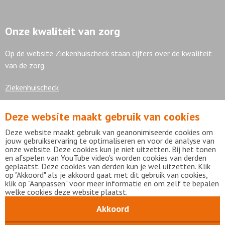
Onze kwaliteit van zorg
Op de website Ziekenhuischeck staan cijfers over de kwaliteit
van de zorg.
Ziekenhuischeck
Deze website maakt gebruik van cookies
7,9
Deze website maakt gebruik van geanonimiseerde cookies om
jouw gebruikservaring te optimaliseren en voor de analyse van
onze website. Deze cookies kun je niet uitzetten. Bij het tonen
en afspelen van YouTube video's worden cookies van derden
geplaatst. Deze cookies van derden kun je wel uitzetten. Klik
Bekijk alle waarderingen
op "Akkoord" als je akkoord gaat met dit gebruik van cookies,
klik op "Aanpassen" voor meer informatie en om zelf te bepalen
welke cookies deze website plaatst.
Akkoord
Disclaimer
Privacy statement
mijnFlevoziekenhuis