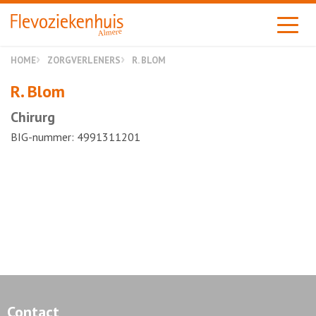
Almere
HOME
ZORGVERLENERS
R. BLOM
R. Blom
Chirurg
BIG-nummer: 4991311201
Contact