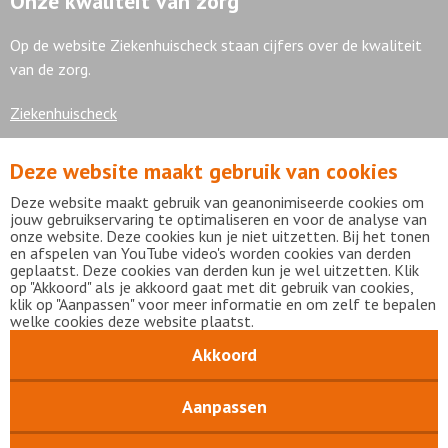
Onze kwaliteit van zorg
Op de website Ziekenhuischeck staan cijfers over de kwaliteit
van de zorg.
Ziekenhuischeck
Deze website maakt gebruik van cookies
7,9
Deze website maakt gebruik van geanonimiseerde cookies om
jouw gebruikservaring te optimaliseren en voor de analyse van
onze website. Deze cookies kun je niet uitzetten. Bij het tonen
en afspelen van YouTube video's worden cookies van derden
geplaatst. Deze cookies van derden kun je wel uitzetten. Klik
Bekijk alle waarderingen
op "Akkoord" als je akkoord gaat met dit gebruik van cookies,
klik op "Aanpassen" voor meer informatie en om zelf te bepalen
welke cookies deze website plaatst.
Akkoord
Disclaimer
Privacy statement
mijnFlevoziekenhuis
Copyright Flevoziekenhuis 2026
Aanpassen